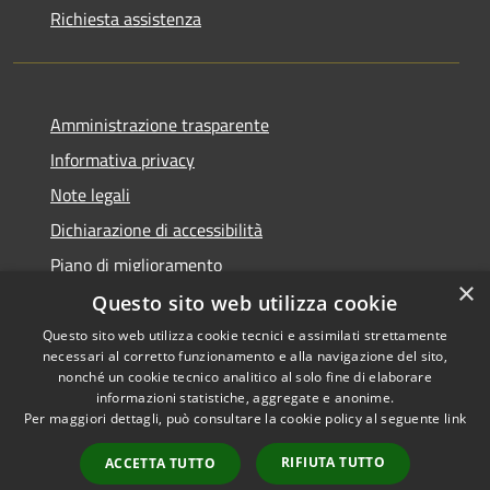
Richiesta assistenza
Amministrazione trasparente
Informativa privacy
Note legali
Dichiarazione di accessibilità
Piano di miglioramento
×
Questo sito web utilizza cookie
Questo sito web utilizza cookie tecnici e assimilati strettamente
necessari al corretto funzionamento e alla navigazione del sito,
RSS
Copyright © 2026 • Comune di
nonché un cookie tecnico analitico al solo fine di elaborare
Accessibilità
informazioni statistiche, aggregate e anonime.
Castiglion Fiorentino •
Per maggiori dettagli, può consultare la cookie policy al seguente
link
Privacy
Municipium
Powered by
•
Cookie
Accesso redazione
RIFIUTA TUTTO
ACCETTA TUTTO
Mappa del sito