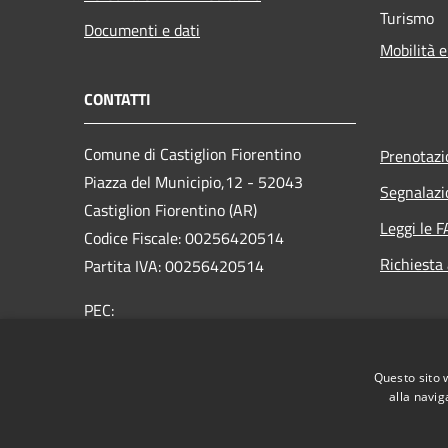
Turismo
Documenti e dati
Mobilità e
CONTATTI
Comune di Castiglion Fiorentino
Prenotaz
Piazza del Municipio,12 - 52043
Segnalazi
Castiglion Fiorentino (AR)
Leggi le 
Codice Fiscale: 00256420514
Richiesta
Partita IVA: 00256420514
PEC:
comune.castiglionfiorentino@legalmail.it
Centralino Unico: 0575 65641
Questo sito 
alla navig