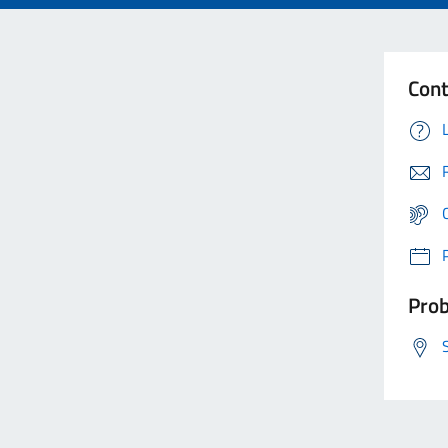
Cont
Prob