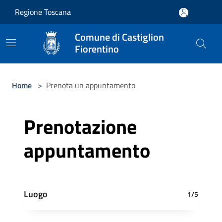
Salta al contenuto principale
Regione Toscana
Comune di Castiglion
Fiorentino
Home
>
Prenota un appuntamento
Prenotazione
appuntamento
Luogo
1/5