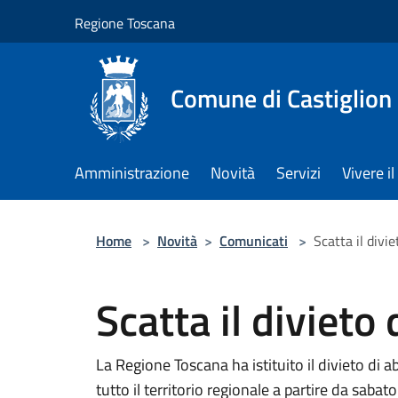
Salta al contenuto principale
Regione Toscana
Comune di Castiglion
Amministrazione
Novità
Servizi
Vivere 
Home
>
Novità
>
Comunicati
>
Scatta il divi
Scatta il divieto
La Regione Toscana ha istituito il divieto di a
tutto il territorio regionale a partire da sabat