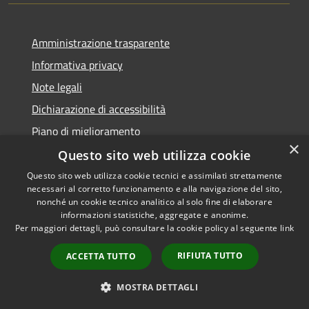
Amministrazione trasparente
Informativa privacy
Note legali
Dichiarazione di accessibilità
Piano di miglioramento
×
Questo sito web utilizza cookie
Questo sito web utilizza cookie tecnici e assimilati strettamente
necessari al corretto funzionamento e alla navigazione del sito,
RSS
Copyright © 2026 • Comune di
nonché un cookie tecnico analitico al solo fine di elaborare
Accessibilità
informazioni statistiche, aggregate e anonime.
Castiglion Fiorentino •
Per maggiori dettagli, può consultare la cookie policy al seguente
link
Privacy
Municipium
Powered by
•
Cookie
Accesso redazione
RIFIUTA TUTTO
ACCETTA TUTTO
Mappa del sito
Whistleblowing
MOSTRA DETTAGLI