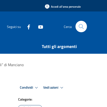
Accedi all'area personale
Seguici su
Cerca
Tutti gli argomenti
lli” di Manciano
Condividi
Vedi azioni
Categorie: