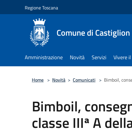
Salta al contenuto principale
Regione Toscana
Comune di Castiglion
Amministrazione
Novità
Servizi
Vivere 
Home
>
Novità
>
Comunicati
>
Bimboil, conse
Bimboil, consegna
classe IIIª A del