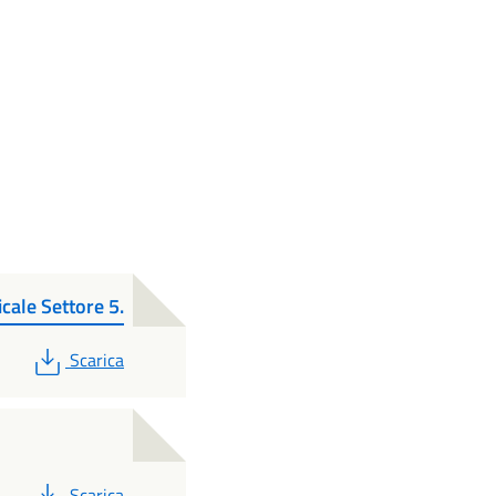
cale Settore 5.
PDF
Scarica
PDF
Scarica