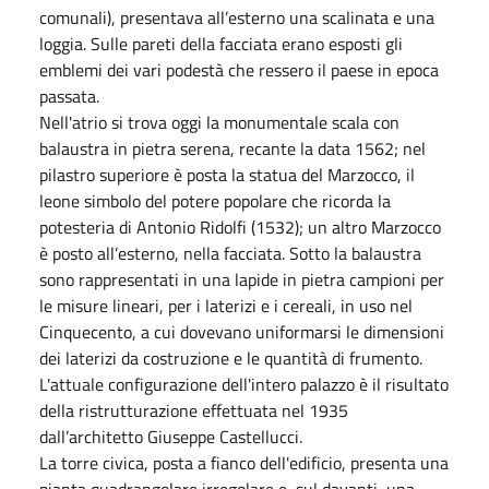
comunali), presentava all’esterno una scalinata e una
loggia. Sulle pareti della facciata erano esposti gli
emblemi dei vari podestà che ressero il paese in epoca
passata.
Nell'atrio si trova oggi la monumentale scala con
balaustra in pietra serena, recante la data 1562; nel
pilastro superiore è posta la statua del Marzocco, il
leone simbolo del potere popolare che ricorda la
potesteria di Antonio Ridolfi (1532); un altro Marzocco
è posto all’esterno, nella facciata. Sotto la balaustra
sono rappresentati in una lapide in pietra campioni per
le misure lineari, per i laterizi e i cereali, in uso nel
Cinquecento, a cui dovevano uniformarsi le dimensioni
dei laterizi da costruzione e le quantità di frumento.
L'attuale configurazione dell'intero palazzo è il risultato
della ristrutturazione effettuata nel 1935
dall’architetto Giuseppe Castellucci.
La torre civica, posta a fianco dell'edificio, presenta una
pianta quadrangolare irregolare e, sul davanti, una