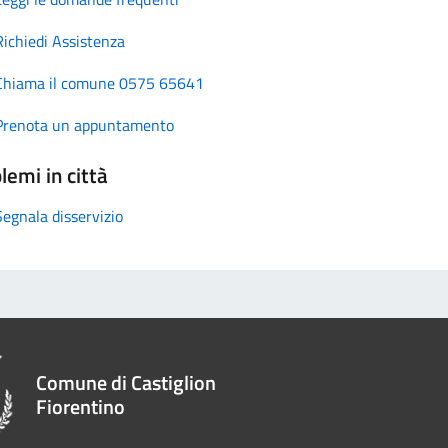
Richiedi Assistenza
Chiama il comune 0575 65641
Prenota un appuntamento
lemi in città
Segnala disservizio
Comune di Castiglion
Fiorentino