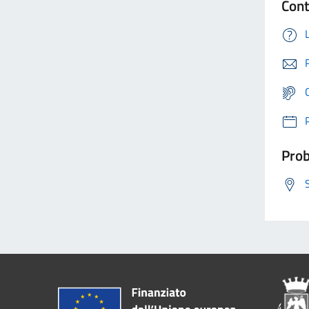
Cont
Prob