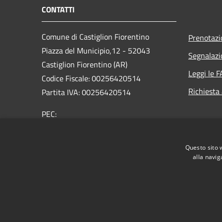
CONTATTI
Comune di Castiglion Fiorentino
Prenotaz
Piazza del Municipio,12 - 52043
Segnalazi
Castiglion Fiorentino (AR)
Leggi le 
Codice Fiscale: 00256420514
Richiesta
Partita IVA: 00256420514
PEC:
comune.castiglionfiorentino@legalmail.it
Centralino Unico: 0575 65641
Questo sito 
alla navig
RSS
Accessibilità
Privacy
Cookie
Mappa de