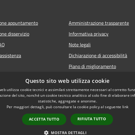
ione appuntamento
Amministrazione trasparente
one disservizio
Informativa privacy
FAQ
Note legali
 assistenza
Dichiarazione di accessibilità
Piano di miglioramento
Questo sito web utilizza cookie
web utilizza cookie tecnici e assimilati strettamente necessari al corretto fu
azione del sito, nonché un cookie tecnico analitico al solo fine di elaborare i
statistiche, aggregate e anonime.
Per maggiori dettagli, può consultare la cookie policy al seguente
link
RIFIUTA TUTTO
ACCETTA TUTTO
l sito
Copyright © 2026 • Comune di 
Whistleblowing
MOSTRA DETTAGLI