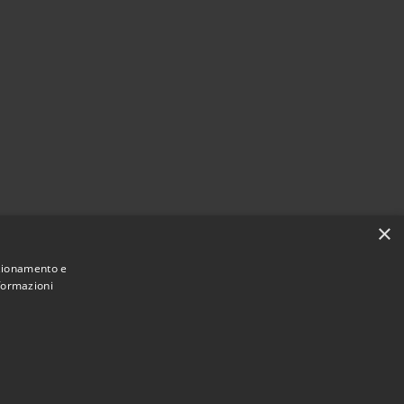
×
nzionamento e
nformazioni
Municipium
Accesso
Castiglion Fiorentino • Powered by
•
redazione