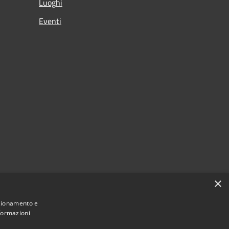
Luoghi
Eventi
×
nzionamento e
nformazioni