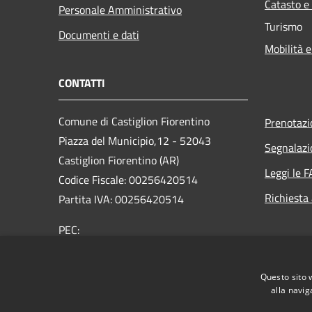
Catasto e
Personale Amministrativo
Turismo
Documenti e dati
Mobilità e
CONTATTI
Comune di Castiglion Fiorentino
Prenotaz
Piazza del Municipio,12 - 52043
Segnalazi
Castiglion Fiorentino (AR)
Leggi le 
Codice Fiscale: 00256420514
Richiesta
Partita IVA: 00256420514
PEC:
comune.castiglionfiorentino@legalmail.it
Centralino Unico: 0575 65641
Questo sito 
alla navig