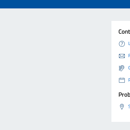
Cont
Prob