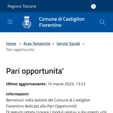
Salta al contenuto principale
Regione Toscana
Comune di Castiglion
Fiorentino
Home
>
Aree Tematiche
>
Servizi Sociali
>
Pari opportunita'
Pari opportunita'
Ultimo aggiornamento
: 14 marzo 2025, 13:22
Informazioni
Benvenuti nella sezione del Comune di Castiglion
Fiorentino dedicata alle Pari Opportunità!
Di seguito potete trovare i moduli relativi a documenti utili