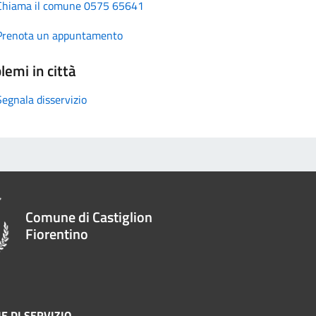
Chiama il comune 0575 65641
Prenota un appuntamento
lemi in città
Segnala disservizio
Comune di Castiglion
Fiorentino
E DI SERVIZIO