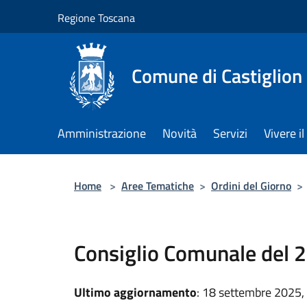
Salta al contenuto principale
Regione Toscana
Comune di Castiglion
Amministrazione
Novità
Servizi
Vivere 
Home
>
Aree Tematiche
>
Ordini del Giorno
>
Consiglio Comunale del
Ultimo aggiornamento
: 18 settembre 2025,