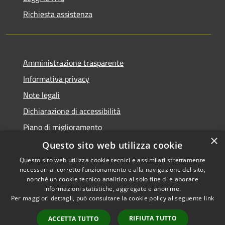
Richiesta assistenza
Amministrazione trasparente
Informativa privacy
Note legali
Dichiarazione di accessibilità
Piano di miglioramento
×
Questo sito web utilizza cookie
Questo sito web utilizza cookie tecnici e assimilati strettamente
necessari al corretto funzionamento e alla navigazione del sito,
RSS
Copyright © 2026 • Comune di
nonché un cookie tecnico analitico al solo fine di elaborare
Accessibilità
informazioni statistiche, aggregate e anonime.
Castiglion Fiorentino •
Per maggiori dettagli, può consultare la cookie policy al seguente
link
Privacy
Municipium
Powered by
•
Cookie
Accesso redazione
RIFIUTA TUTTO
ACCETTA TUTTO