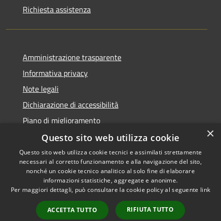
Richiesta assistenza
Amministrazione trasparente
Informativa privacy
Note legali
Dichiarazione di accessibilità
Piano di miglioramento
×
Questo sito web utilizza cookie
Questo sito web utilizza cookie tecnici e assimilati strettamente
necessari al corretto funzionamento e alla navigazione del sito,
RSS
Copyright © 2026 • Comune di
nonché un cookie tecnico analitico al solo fine di elaborare
Accessibilità
informazioni statistiche, aggregate e anonime.
Castiglion Fiorentino •
Per maggiori dettagli, può consultare la cookie policy al seguente
link
Privacy
Municipium
Powered by
•
Cookie
Accesso redazione
RIFIUTA TUTTO
ACCETTA TUTTO
Mappa del sito