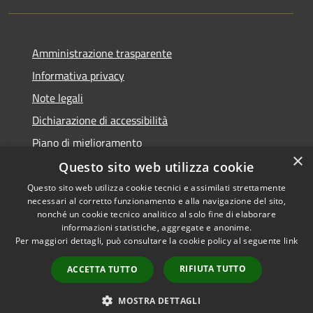
Amministrazione trasparente
Informativa privacy
Note legali
Dichiarazione di accessibilità
Piano di miglioramento
×
Questo sito web utilizza cookie
Questo sito web utilizza cookie tecnici e assimilati strettamente
necessari al corretto funzionamento e alla navigazione del sito,
RSS
Copyright © 2026 • Comune di
nonché un cookie tecnico analitico al solo fine di elaborare
Accessibilità
informazioni statistiche, aggregate e anonime.
Castiglion Fiorentino •
Per maggiori dettagli, può consultare la cookie policy al seguente
link
Privacy
Municipium
Powered by
•
Cookie
Accesso redazione
RIFIUTA TUTTO
ACCETTA TUTTO
Mappa del sito
Whistleblowing
MOSTRA DETTAGLI