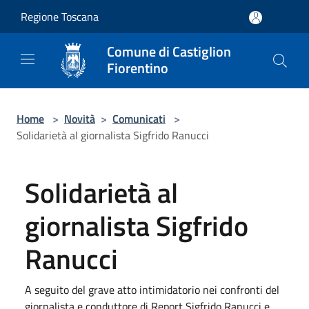
Salta al contenuto principale
Regione Toscana
Comune di Castiglion
Fiorentino
Home
>
Novità
>
Comunicati
>
Solidarietà al giornalista Sigfrido Ranucci
Solidarietà al
giornalista Sigfrido
Ranucci
A seguito del grave atto intimidatorio nei confronti del
giornalista e conduttore di Report Sigfrido Ranucci e