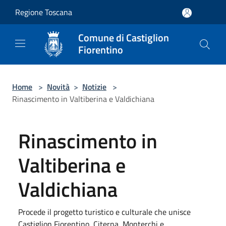
Salta al contenuto principale
Regione Toscana
Comune di Castiglion
Fiorentino
Home
>
Novità
>
Notizie
>
Rinascimento in Valtiberina e Valdichiana
Rinascimento in
Valtiberina e
Valdichiana
Procede il progetto turistico e culturale che unisce
Castiglion Fiorentino, Citerna, Monterchi e