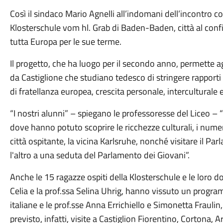
Così il sindaco Mario Agnelli all’indomani dell’incontro c
Klosterschule vom hl. Grab di Baden-Baden, città al confi
tutta Europa per le sue terme.
Il progetto, che ha luogo per il secondo anno, permette agli
da Castiglione che studiano tedesco di stringere rapporti d
di fratellanza europea, crescita personale, interculturale e
“I nostri alunni” – spiegano le professoresse del Liceo – 
dove hanno potuto scoprire le ricchezze culturali, i numer
città ospitante, la vicina Karlsruhe, nonché visitare il P
l'altro a una seduta del Parlamento dei Giovani”.
Anche le 15 ragazze ospiti della Klosterschule e le loro d
Celia e la prof.ssa Selina Uhrig, hanno vissuto un programm
italiane e le prof.sse Anna Errichiello e Simonetta Fraulin
previsto, infatti, visite a Castiglion Fiorentino, Cortona, 