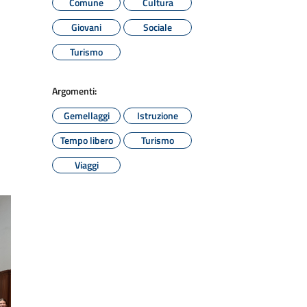
Comune
Cultura
Giovani
Sociale
Turismo
Argomenti:
Gemellaggi
Istruzione
Tempo libero
Turismo
Viaggi