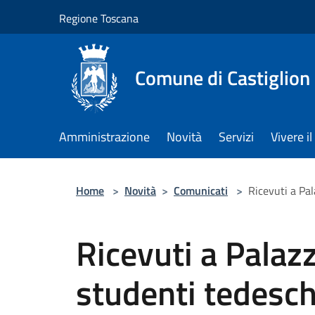
Salta al contenuto principale
Regione Toscana
Comune di Castiglion
Amministrazione
Novità
Servizi
Vivere 
Home
>
Novità
>
Comunicati
>
Ricevuti a Pa
Ricevuti a Palaz
studenti tedesch