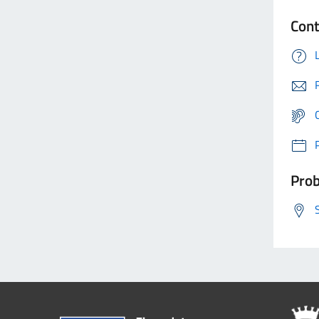
Cont
Prob