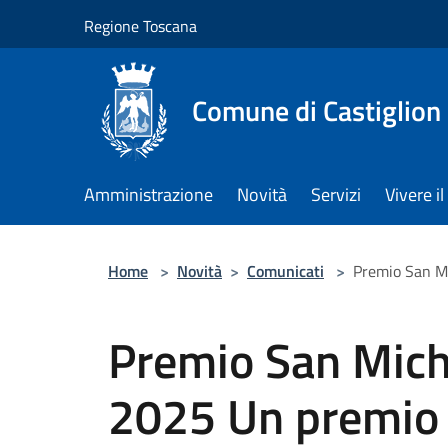
Salta al contenuto principale
Regione Toscana
Comune di Castiglion
Amministrazione
Novità
Servizi
Vivere 
Home
>
Novità
>
Comunicati
>
Premio San Mi
Premio San Mich
2025 Un premio d