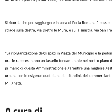
attiva sia a pranzo (12:00-14:30) che alla sera dalle 17:00 alle 24:
Si ricorda che per raggiungere la zona di Porta Romana è possibi
strade sulla destra, via Dietro le Mura, e sulla sinistra, via San Fr
"La riorganizzazione degli spazi in Piazza del Municipio e la pedon
orarie rappresentano un tassello fondamentale nel nostro piano di 
primario di questa Amministrazione è garantire una migliore gestio
urbana con le esigenze quotidiane dei cittadini, dei commercianti e
Milighetti.
A cura di