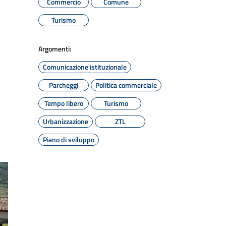
Commercio
Comune
Turismo
Argomenti:
Comunicazione istituzionale
Parcheggi
Politica commerciale
Tempo libero
Turismo
Urbanizzazione
ZTL
Piano di sviluppo