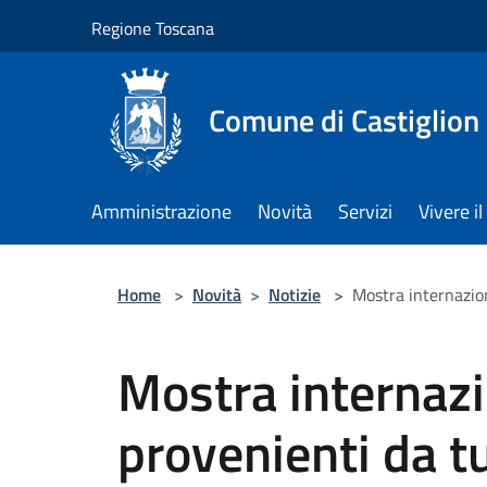
Salta al contenuto principale
Regione Toscana
Comune di Castiglion
Amministrazione
Novità
Servizi
Vivere 
Home
>
Novità
>
Notizie
>
Mostra internazion
Mostra internazi
provenienti da t