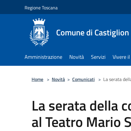
Salta al contenuto principale
Regione Toscana
Comune di Castiglion
Amministrazione
Novità
Servizi
Vivere 
Home
>
Novità
>
Comunicati
>
La serata dell
La serata della 
al Teatro Mario 