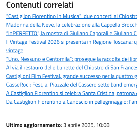
Contenuti correlati
“Castiglion Fiorentino in Musica”: due concerti al Chiost
Madonna della Neve, la celebrazione alla Cappella Brocch
“inPERFETTO”, la mostra di Giuliano Caporali e Giuliano 
Il Vintage Festival 2026 si presenta in Regione Toscana: q
vintage
“Uno, Nessuno e Centomila”: prosegue la raccolta dei libri
Al via il restauro delle Lunette del Chiostro di San Franc
Castiglioni Film Festival, grande successo per la quattro 
CasseRock Fest, al Piazzale del Cassero sette band emerge
A Castiglion Fiorentino si celebra Santa Cristina, patrona
Da Castiglion Fiorentino a Canoscio in pellegrinaggio: l’an
Ultimo aggiornamento
: 3 aprile 2025, 10:08