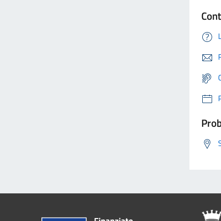
Cont
Prob