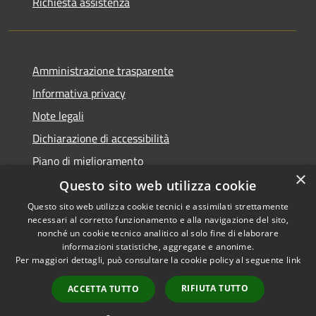
Richiesta assistenza
Amministrazione trasparente
Informativa privacy
Note legali
Dichiarazione di accessibilità
Piano di miglioramento
×
Questo sito web utilizza cookie
Questo sito web utilizza cookie tecnici e assimilati strettamente
necessari al corretto funzionamento e alla navigazione del sito,
RSS
Copyright © 2026 • Comune di
nonché un cookie tecnico analitico al solo fine di elaborare
Accessibilità
informazioni statistiche, aggregate e anonime.
Castiglion Fiorentino •
Per maggiori dettagli, può consultare la cookie policy al seguente
link
Privacy
Municipium
Powered by
•
Cookie
Accesso redazione
RIFIUTA TUTTO
ACCETTA TUTTO
Mappa del sito