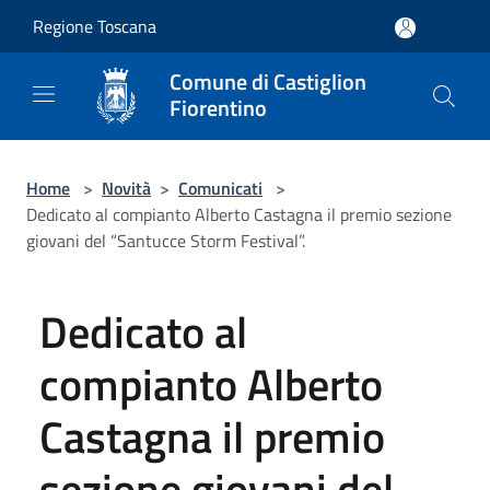
Salta al contenuto principale
Regione Toscana
Comune di Castiglion
Fiorentino
Home
>
Novità
>
Comunicati
>
Dedicato al compianto Alberto Castagna il premio sezione
giovani del “Santucce Storm Festival”.
Dedicato al
compianto Alberto
Castagna il premio
sezione giovani del