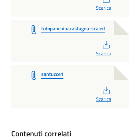
Scarica
fotopanchinacastagna-scaled
PDF
Scarica
santucce1
PDF
Scarica
Contenuti correlati