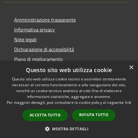
Amministrazione trasparente
Informativa privacy
Note legali
Dichiarazione di accessibilità
Piano di miglioramento
×
Questo sito web utilizza cookie
Questo sito web utilizza cookie tecnici e assimilati strettamente
necessari al corretto funzionamento e alla navigazione del sito,
RSS
Copyright © 2026 • Comune di
nonché un cookie tecnico analitico al solo fine di elaborare
Accessibilità
informazioni statistiche, aggregate e anonime.
Castiglion Fiorentino •
Per maggiori dettagli, può consultare la cookie policy al seguente
link
Privacy
Municipium
Powered by
•
Cookie
Accesso redazione
RIFIUTA TUTTO
ACCETTA TUTTO
Mappa del sito
Whistleblowing
MOSTRA DETTAGLI