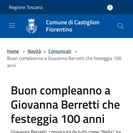
Salta al contenuto principale
Regione Toscana
Comune di Castiglion
Fiorentino
Home
>
Novità
>
Comunicati
>
Buon compleanno a Giovanna Berretti che festeggia 100
anni
Buon compleanno a
Giovanna Berretti che
festeggia 100 anni
Giovanna Berretti, conosciuta da tutti come “Nella”, ha