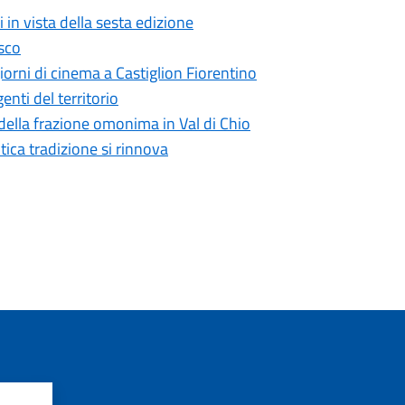
 in vista della sesta edizione
esco
giorni di cinema a Castiglion Fiorentino
nti del territorio
 della frazione omonima in Val di Chio
tica tradizione si rinnova