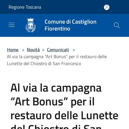
Salta al contenuto principale
Regione Toscana
Comune di Castiglion
Fiorentino
Home
>
Novità
>
Comunicati
>
Al via la campagna “Art Bonus” per il restauro delle
Lunette del Chiostro di San Francesco
Al via la campagna
“Art Bonus” per il
restauro delle Lunette
del Chiostro di San