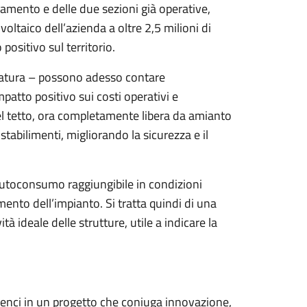
 Comune rafforza il proprio impegno verso la
innovativo, solidale e orientato al benessere
le realtà più fragili del territorio.
per aver reso possibile la nascita e la crescita
appresenta un esempio virtuoso per tutto il
 modello energetico più sostenibile e
ltre realtà a entrare nella CER e partecipare
abilità sociale e sviluppo locale”, dichiara
 Sebastiani.
inaugurato ufficialmente in un evento aperto a
n momento per celebrare un modello d’impresa
gno solidale verso il territorio.