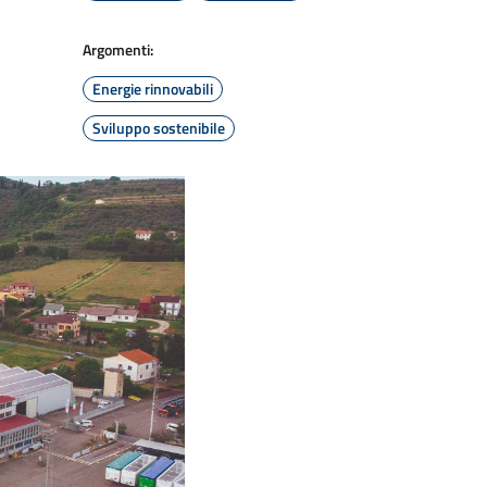
i ridurre le emissioni di CO2 di 540 000 kg
ica generata dalla piantumazione di circa 25
lla decarbonizzazione e nella tutela del
à.
mento e delle due sezioni già operative,
oltaico dell’azienda a oltre 2,5 milioni di
positivo sul territorio.
iciatura – possono adesso contare
patto positivo sui costi operativi e
del tetto, ora completamente libera da amianto
stabilimenti, migliorando la sicurezza e il
 autoconsumo raggiungibile in condizioni
ento dell’impianto. Si tratta quindi di una