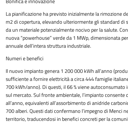
dando un concreto supporto a chi ne ha più bisogno». Nei 
l’impianto continua a immettere in rete un significativo s
piccole imprese della zona, rafforzando l’autonomia energ
ulteriormente le emissioni di CO2.
La Fondazione Cer Italia: un modello che genera valore
«La Fondazione CER Italia nasce con l’obiettivo di coinvolg
percorso condiviso verso un futuro più sostenibile. L’a
un esempio virtuoso di come il tessuto produttivo possa 
energetica del Paese» – afferma Silvia Chiassai Martini, 
«La condivisione dell’energia pulita non è soltanto un b
responsabilità sociale che sostiene le famiglie, i Comuni e l
energetica. Siamo orgogliosi che Menci abbia scelto di e
alla nascita di un modello solidale, innovativo e realme
Il ruolo del Comune: un presidio istituzionale a sostegno d