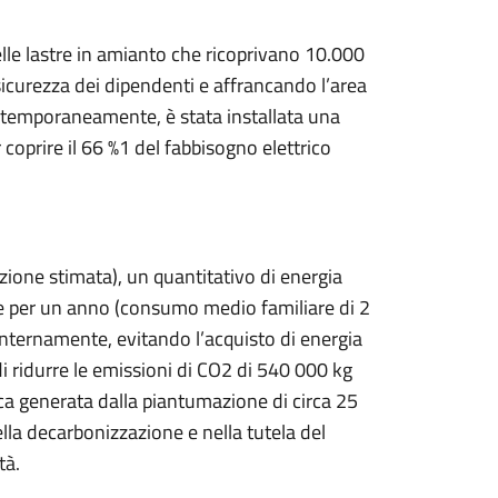
giorni di fermo produttivo, infatti,
urplus energetico a beneficio di famiglie e
etica del territorio e riducendo
ere cittadini, imprese ed enti locali in un
desione di un’azienda come Menci rappresenta
contribuire in modo concreto alla transizione
Presidente della Fondazione CER Italia.
eneficio ambientale, ma un gesto di
e realtà più fragili, contrastando la povertà
ntrare nella nostra Comunità, contribuendo
nte orientato al bene comune.»
el territorio