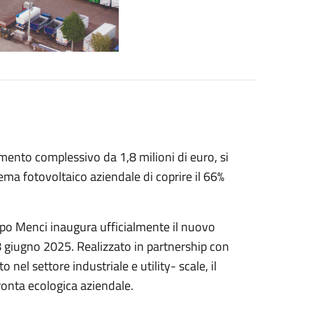
à ideale delle strutture, utile a indicare la
enci in un progetto che coniuga innovazione,
Mattesini, Amministratore Unico di Iris S.r.l.
esponsabilità condivisa: il fotovoltaico
truire un’industria moderna, efficiente e
rare un importante risparmio sui costi
enci ha aderito alla Fondazione Cer Italia in
cesso con famiglie e piccole imprese del
oi un ulteriore passo di solidarietà – dichiara
 condivisione “bottom up” riduce le
ndo a contrastare la povertà energetica e