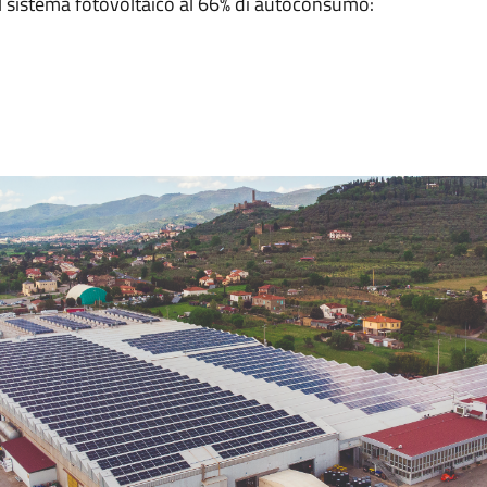
sul mercato. Sul fronte ambientale, l’impianto consente d
all’anno, equivalenti all’assorbimento di anidride carbon
700 alberi. Questi dati confermano l’impegno di Menci ne
territorio, traducendosi in benefici concreti per la comunit
Nel complesso, l’impianto, comprensivo dell’ultimo amplia
porta la capacità produttiva complessiva del sistema fotov
kWh annui, consolidandone il ruolo strategico e l’impatto 
I reparti più energivori– come quelli di saldatura e vern
sull’autoconsumo diretto dell’energia prodotta, con un im
sull’efficienza complessiva. Inoltre, la nuova copertura 
e più luminosa, aumenta la luce naturale all’interno degli 
benessere dei dipendenti, favorendone la produttività.
1 Il valore del 66% rappresenta il massimo potenziale di
ottimali di irraggiamento solare, temperatura e funzionam