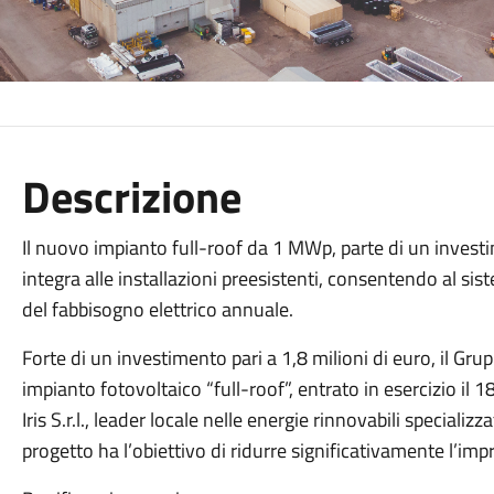
stima basata su scenari climatici favorevoli e sull’operativit
capacità teorica massima del sistema fotovoltaico.
Visione di sistema e comunità
« Siamo orgogliosi di aver affiancato un’azienda come M
sostenibilità e visione industriale.», commenta Francesco 
«La transizione energetica non è più una scelta, ma una r
rappresenta oggi uno degli strumenti più concreti per cos
rispettosa dell’ambiente, capace al tempo stesso di gene
energetici.»
A conferma del suo legame con la collettività, il Gruppo M
qualità di produttore terzo, condividendo l’energia in ec
territorio. «Entrare a far parte di questa comunità è per n
il Direttore Generale Massimo Menci – Questo modello di
emissioni di CO2 e rafforza la coesione sociale, contribue