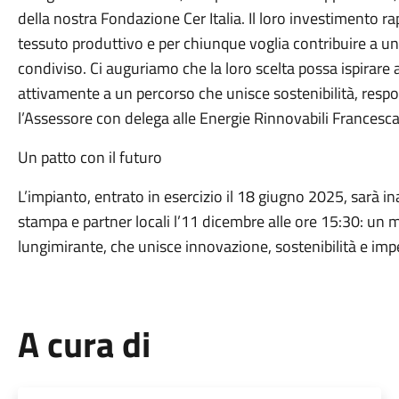
Leggi le domande frequenti
Richiedi Assistenza
Chiama il comune 0575 65641
Prenota un appuntamento
lemi in città
Segnala disservizio
Comune di Castiglion
Fiorentino