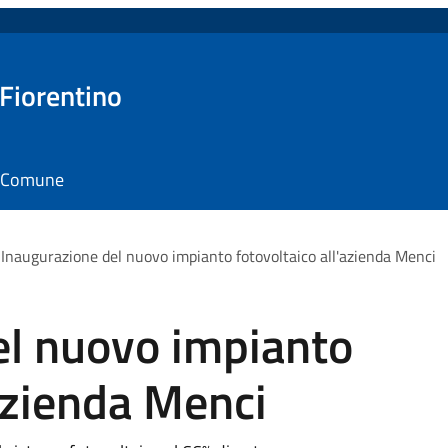
Forte di un investimento pari a 1,8 milioni di euro, il Gr
 il Comune
impianto fotovoltaico “full-roof”, entrato in esercizio il
Iris S.r.l., leader locale nelle energie rinnovabili specializza
progetto ha l’obiettivo di ridurre significativamente l’im
Bonifica e innovazione
La pianificazione ha previsto inizialmente la rimozione d
m2 di copertura, elevando ulteriormente gli standard di s
da un materiale potenzialmente nocivo per la salute. Co
nuova “powerhouse” verde da 1 MWp, dimensionata per co
annuale dell’intera struttura industriale.
Numeri e benefici
Il nuovo impianto genera 1 200 000 kWh all’anno (produz
sufficiente a fornire elettricità a circa 444 famiglie ita
700 kWh/anno). Di questi, il 66 % viene autoconsumato i