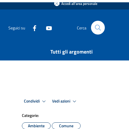
uppo Menci inaugura ufficialmente il nuovo
Tutti gli argomenti
 18 giugno 2025. Realizzato in partnership con
Cerca
to nel settore industriale e utility- scale, il
pronta ecologica aziendale.
elle lastre in amianto che ricoprivano 10.000
icurezza dei dipendenti e affrancando l’area
ntemporaneamente, è stata installata una
prire il 66 %1 del fabbisogno elettrico
ione stimata), un quantitativo di energia
liane per un anno (consumo medio familiare di 2
nternamente, evitando l’acquisto di energia