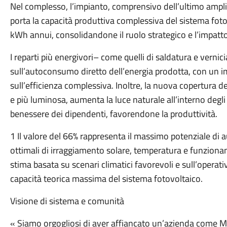
Attraverso il supporto di queste importanti iniziative, il
transizione energetica, favorendo un modello di sviluppo 
collettivo, con ricadute positive soprattutto per le famiglie e 
“Ringraziamo le aziende, e in particolare il Gruppo Menci, 
della nostra Fondazione Cer Italia. Il loro investimento r
tessuto produttivo e per chiunque voglia contribuire a un
condiviso. Ci auguriamo che la loro scelta possa ispirare a
attivamente a un percorso che unisce sostenibilità, respons
l’Assessore con delega alle Energie Rinnovabili Francesca
Un patto con il futuro
L’impianto, entrato in esercizio il 18 giugno 2025, sarà 
stampa e partner locali l’11 dicembre alle ore 15:30: u
lungimirante, che unisce innovazione, sostenibilità e impe