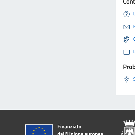
Cont
Prob