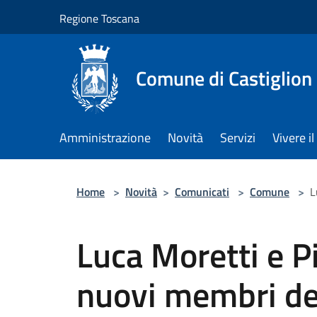
Salta al contenuto principale
Regione Toscana
Comune di Castiglion
Amministrazione
Novità
Servizi
Vivere 
Home
>
Novità
>
Comunicati
>
Comune
>
L
Luca Moretti e P
nuovi membri del