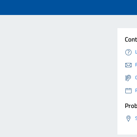
Cont
Prob