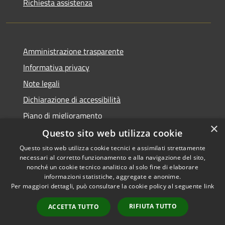
Richiesta assistenza
Amministrazione trasparente
Informativa privacy
Note legali
Dichiarazione di accessibilità
Piano di miglioramento
×
Questo sito web utilizza cookie
Questo sito web utilizza cookie tecnici e assimilati strettamente
necessari al corretto funzionamento e alla navigazione del sito,
RSS
Copyright © 2026 • Comune di
nonché un cookie tecnico analitico al solo fine di elaborare
Accessibilità
informazioni statistiche, aggregate e anonime.
Castiglion Fiorentino •
Per maggiori dettagli, può consultare la cookie policy al seguente
link
Privacy
Municipium
Powered by
•
Cookie
Accesso redazione
RIFIUTA TUTTO
ACCETTA TUTTO
Mappa del sito