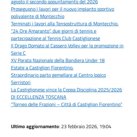
agosto il secondo appuntamento del 2026
Proseguono i lavori per il nuovo impianto sportivo
polivalente di Montecchio
Terminati i lavori alla Tensostruttura di Montecchio.
“24 Ore Amaranto”, due giorni di tennis e
partecipazione al Tennis Club Castiglionese
Il Drago Domato al Cassero Volley per la promozione in
Serie C
XV Parata Nazionale della Bandiera Under 18
Estate a Castiglion Fiorentino.
Straordinario parto gemellare al Centro Ippico
Serristori
La Castiglionese vince la Coppa Disciplina 2025/2026
DI ECCELLENZA TOSCANA
“Torneo delle Frazioni – Città di Castiglion Fiorentino”
Ultimo aggiornamento
: 23 febbraio 2026, 19:04