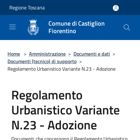
Salta al contenuto principale
Regione Toscana
Comune di Castiglion
Fiorentino
Home
>
Amministrazione
>
Documenti e dati
>
Documenti (tecnico) di supporto
>
Regolamento Urbanistico Variante N.23 - Adozione
Regolamento
Urbanistico Variante
N.23 - Adozione
Documenti che concernono il Regolamento Urbanistico