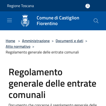
Salta al contenuto principale
Regione Toscana
Comune di Castiglion
Fiorentino
Home
>
Amministrazione
>
Documenti e dati
>
Atto normativo
>
Regolamento generale delle entrate comunali
Regolamento
generale delle entrate
comunali
Documento che concerne il regolamento generale delle