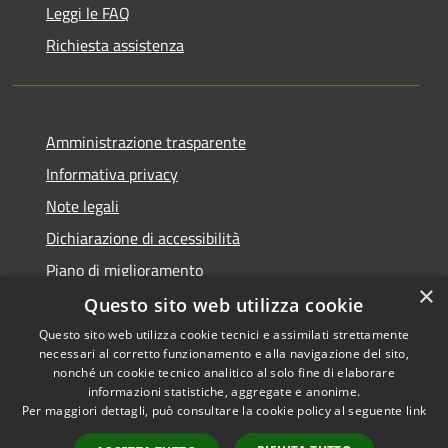
Leggi le FAQ
Richiesta assistenza
Amministrazione trasparente
Informativa privacy
Note legali
Dichiarazione di accessibilità
Piano di miglioramento
×
Questo sito web utilizza cookie
Questo sito web utilizza cookie tecnici e assimilati strettamente
necessari al corretto funzionamento e alla navigazione del sito,
RSS
Copyright © 2026 • Comune di
nonché un cookie tecnico analitico al solo fine di elaborare
Accessibilità
informazioni statistiche, aggregate e anonime.
Castiglion Fiorentino •
Per maggiori dettagli, può consultare la cookie policy al seguente
link
Privacy
Municipium
Powered by
•
Cookie
Accesso redazione