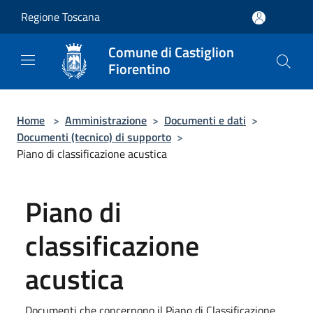
Salta al contenuto principale
Regione Toscana
Comune di Castiglion
Fiorentino
Home
>
Amministrazione
>
Documenti e dati
>
Documenti (tecnico) di supporto
>
Piano di classificazione acustica
Piano di
classificazione
acustica
Documenti che concernono il Piano di Classificazione