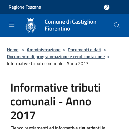
Salta al contenuto principale
Regione Toscana
Comune di Castiglion
Fiorentino
Home
>
Amministrazione
>
Documenti e dati
>
Documento di programmazione e rendicontazione
>
Informative tributi comunali - Anno 2017
Informative tributi
comunali - Anno
2017
Elenco regolamenti ed informative riguardanti la