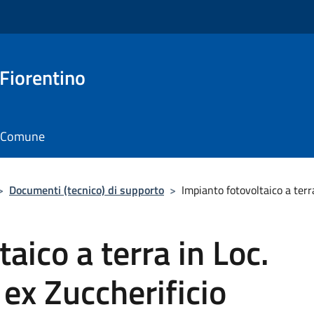
 Fiorentino
il Comune
>
Documenti (tecnico) di supporto
>
Impianto fotovoltaico a terr
aico a terra in Loc.
ex Zuccherificio