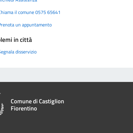
Chiama il comune 0575 65641
Prenota un appuntamento
lemi in città
Segnala disservizio
Comune di Castiglion
Fiorentino