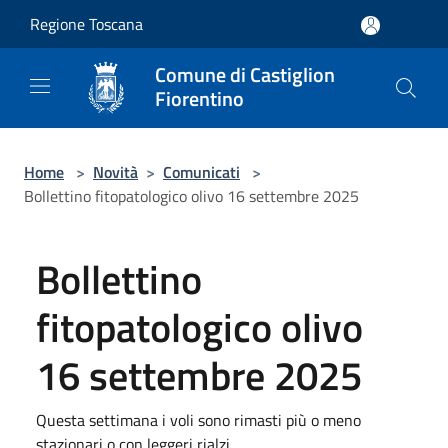
Salta al contenuto principale
Regione Toscana
Comune di Castiglion
Fiorentino
Home
>
Novità
>
Comunicati
>
Bollettino fitopatologico olivo 16 settembre 2025
Bollettino
fitopatologico olivo
16 settembre 2025
Questa settimana i voli sono rimasti più o meno
stazionari o con leggeri rialzi.